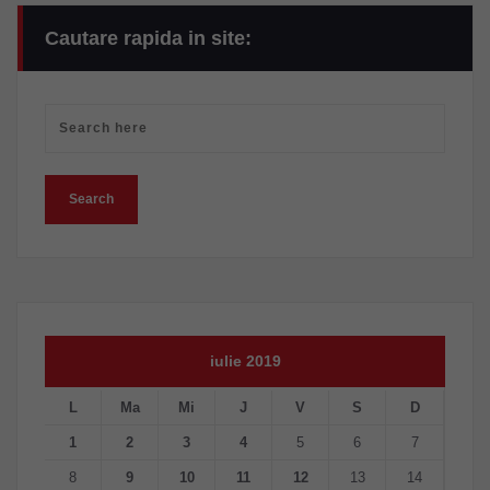
Cautare rapida in site:
iulie 2019
L
Ma
Mi
J
V
S
D
1
2
3
4
5
6
7
8
9
10
11
12
13
14