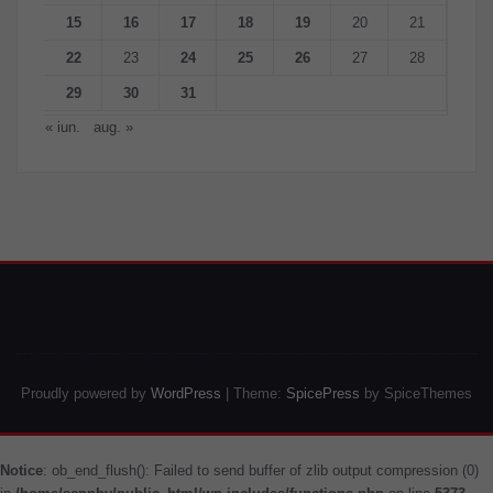
15
16
17
18
19
20
21
22
23
24
25
26
27
28
29
30
31
« iun.
aug. »
Proudly powered by
WordPress
| Theme:
SpicePress
by SpiceThemes
Notice
: ob_end_flush(): Failed to send buffer of zlib output compression (0)