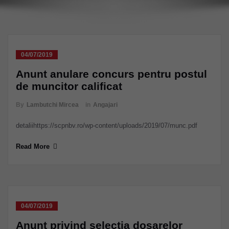
04/07/2019
Anunt anulare concurs pentru postul
de muncitor calificat
By
Lambutchi Mircea
in
Angajari
detaliihttps://scpnbv.ro/wp-content/uploads/2019/07/munc.pdf
Read More
04/07/2019
Anunt privind selectia dosarelor