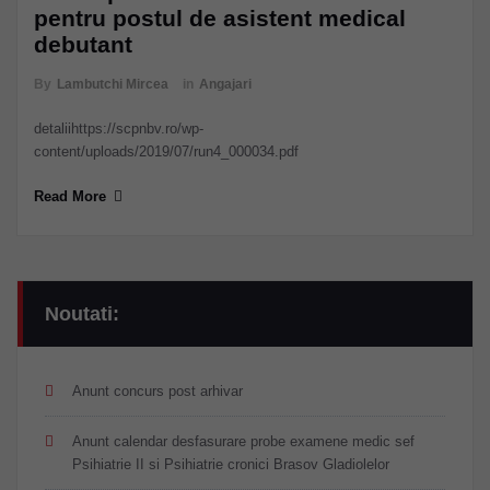
pentru postul de asistent medical
debutant
By
Lambutchi Mircea
in
Angajari
detaliihttps://scpnbv.ro/wp-
content/uploads/2019/07/run4_000034.pdf
Read More
Noutati:
Anunt concurs post arhivar
Anunt calendar desfasurare probe examene medic sef
Psihiatrie II si Psihiatrie cronici Brasov Gladiolelor