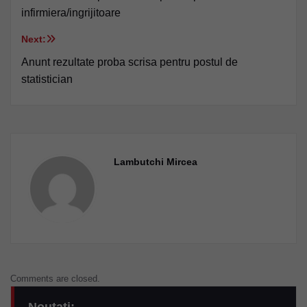
în
infirmiera/ingrijitoare
articole
Next:
Anunt rezultate proba scrisa pentru postul de
statistician
Lambutchi Mircea
Comments are closed.
Noutati: