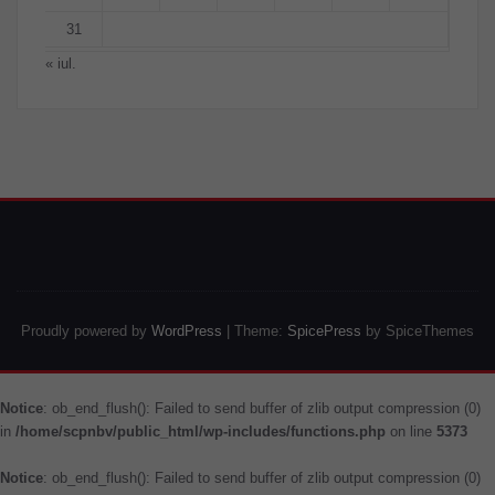
31
« iul.
Proudly powered by
WordPress
| Theme:
SpicePress
by SpiceThemes
Notice
: ob_end_flush(): Failed to send buffer of zlib output compression (0)
in
/home/scpnbv/public_html/wp-includes/functions.php
on line
5373
Notice
: ob_end_flush(): Failed to send buffer of zlib output compression (0)