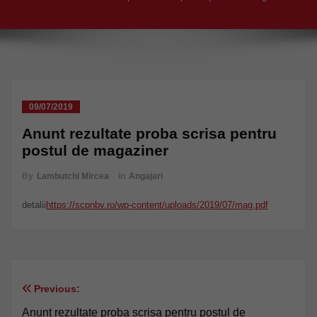
09/07/2019
Anunt rezultate proba scrisa pentru
postul de magaziner
By
Lambutchi Mircea
in
Angajari
detalii
https://scpnbv.ro/wp-content/uploads/2019/07/mag.pdf
Previous:
Navigare
Anunt rezultate proba scrisa pentru postul de