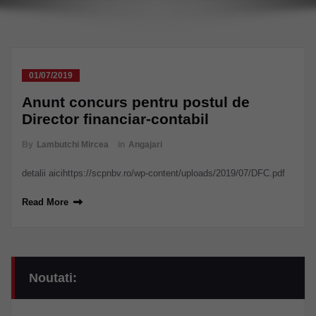
01/07/2019
Anunt concurs pentru postul de
Director financiar-contabil
By
Lambutchi Mircea
in
Angajari
detalii aicihttps://scpnbv.ro/wp-content/uploads/2019/07/DFC.pdf
Read More
Noutati: