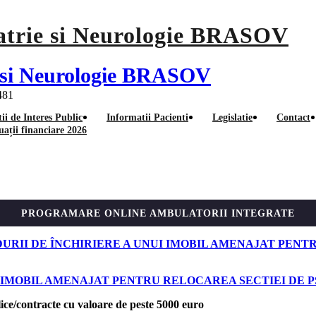
ie si Neurologie BRASOV
 481
ii de Interes Public
Informatii Pacienti
Legislatie
Contact
uații financiare 2026
publice
PROGRAMARE ONLINE AMBULATORII INTEGRATE
RII DE ÎNCHIRIERE A UNUI IMOBIL AMENAJAT PENTR
 IMOBIL AMENAJAT PENTRU RELOCAREA SECTIEI DE P
lice/contracte cu valoare de peste 5000 euro