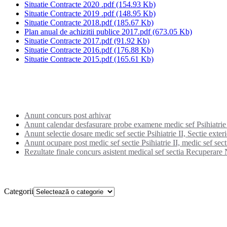
Situatie Contracte 2020 .pdf
(154.93 Kb)
Situatie Contracte 2019 .pdf
(148.95 Kb)
Situatie Contracte 2018.pdf
(185.67 Kb)
Plan anual de achizitii publice 2017.pdf
(673.05 Kb)
Situatie Contracte 2017.pdf
(91.92 Kb)
Situatie Contracte 2016.pdf
(176.88 Kb)
Situatie Contracte 2015.pdf
(165.61 Kb)
Noutati:
Anunt concurs post arhivar
Anunt calendar desfasurare probe examene medic sef Psihiatrie I
Anunt selectie dosare medic sef sectie Psihiatrie II, Sectie exter
Anunt ocupare post medic sef sectie Psihiatrie II, medic sef secti
Rezultate finale concurs asistent medical sef sectia Recuperare N
Categorii
Categorii
Setare cookies