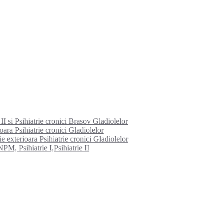
I si Psihiatrie cronici Brasov Gladiolelor
ioara Psihiatrie cronici Gladiolelor
e exterioara Psihiatrie cronici Gladiolelor
PM, Psihiatrie I,Psihiatrie II