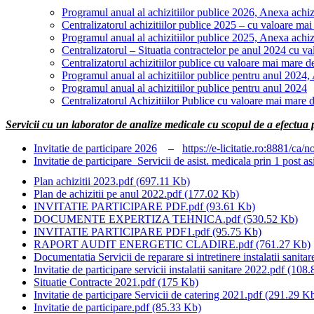
Programul anual al achizitiilor publice 2026, Anexa achizi
Centralizatorul achizitiilor publice 2025 – cu valoare ma
Programul anual al achizitiilor publice 2025, Anexa achizi
Centralizatorul – Situatia contractelor pe anul 2024 cu 
Centralizatorul achizitiilor publice cu valoare mai mare 
Programul anual al achizitiilor publice pentru anul 2024,
Programul anual al achizitiilor publice pentru anul 2024
Centralizatorul Achizitiilor Publice cu valoare mai mare 
Servicii cu un laborator de analize medicale cu scopul de a efectua p
Invitatie de participare 2026
–
https://e-licitatie.ro:8881/ca
Invitatie de participare_Servicii de asist. medicala prin 1 post a
Plan achizitii 2023.pdf
(697.11 Kb)
Plan de achizitii pe anul 2022.pdf
(177.02 Kb)
INVITATIE PARTICIPARE PDF.pdf
(93.61 Kb)
DOCUMENTE EXPERTIZA TEHNICA.pdf
(530.52 Kb)
INVITATIE PARTICIPARE PDF1.pdf
(95.75 Kb)
RAPORT AUDIT ENERGETIC CLADIRE.pdf
(761.27 Kb)
Documentatia Servicii de reparare si intretinere instalatii sanitar
Invitatie de participare servicii instalatii sanitare 2022.pdf
(108.
Situatie Contracte 2021.pdf
(175 Kb)
Invitatie de participare Servicii de catering 2021.pdf
(291.29 K
Invitatie de participare.pdf
(85.33 Kb)