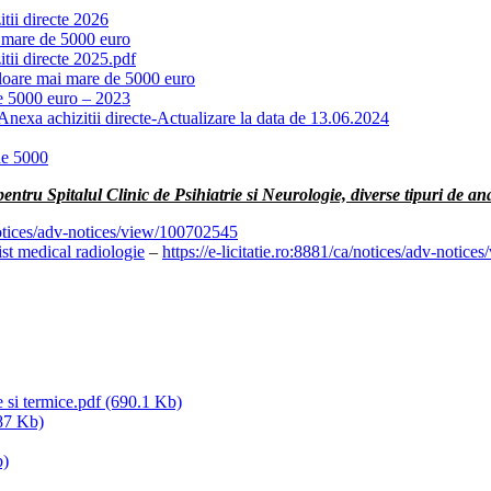
tii directe 2026
i mare de 5000 euro
tii directe 2025.pdf
valoare mai mare de 5000 euro
de 5000 euro – 2023
 Anexa achizitii directe-Actualizare la data de 13.06.2024
de 5000
entru Spitalul Clinic de Psihiatrie si Neurologie, diverse tipuri de ana
/notices/adv-notices/view/100702545
sist medical radiologie
–
https://e-licitatie.ro:8881/ca/notices/adv-notic
e si termice.pdf
(690.1 Kb)
87 Kb)
b)