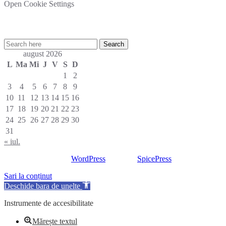
Open Cookie Settings
Cautare rapida in site:
august 2026
L
Ma
Mi
J
V
S
D
1
2
3
4
5
6
7
8
9
10
11
12
13
14
15
16
17
18
19
20
21
22
23
24
25
26
27
28
29
30
31
« iul.
Proudly powered by
WordPress
| Theme:
SpicePress
by SpiceTheme
Sari la conținut
Deschide bara de unelte
Instrumente de accesibilitate
Mărește textul