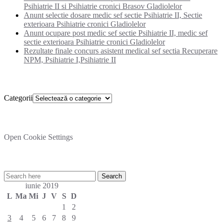
Psihiatrie II si Psihiatrie cronici Brasov Gladiolelor
Anunt selectie dosare medic sef sectie Psihiatrie II, Sectie
exterioara Psihiatrie cronici Gladiolelor
Anunt ocupare post medic sef sectie Psihiatrie II, medic sef
sectie exterioara Psihiatrie cronici Gladiolelor
Rezultate finale concurs asistent medical sef sectia Recuperare
NPM, Psihiatrie I,Psihiatrie II
Categorii
Categorii
Setare cookies
Open Cookie Settings
Cautare rapida in site:
iunie 2019
L
Ma
Mi
J
V
S
D
1
2
3
4
5
6
7
8
9