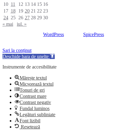
10
11
12
13
14
15
16
17
18
19
20
21
22
23
24
25
26
27
28
29
30
« mai
iul. »
Proudly powered by
WordPress
| Theme:
SpicePress
by
SpiceThemes
Sari la conținut
Deschide bara de unelte
Instrumente de accesibilitate
Mărește textul
Micșorează textul
Tonuri de gri
Contrast mare
Contrast negativ
Fundal luminos
Legături subliniate
Font lizibil
Resetează