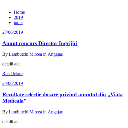
Archive 27/06/2019
Home
2019
iunie
27/06/2019
Anunt concurs Director Ingrijiri
By
Lambutchi Mircea
in
Angajari
detalii aici
Read More
24/06/2019
Rezultate selectie dosare privind anuntul din „Viata
Medicala”
By
Lambutchi Mircea
in
Angajari
detalii aici