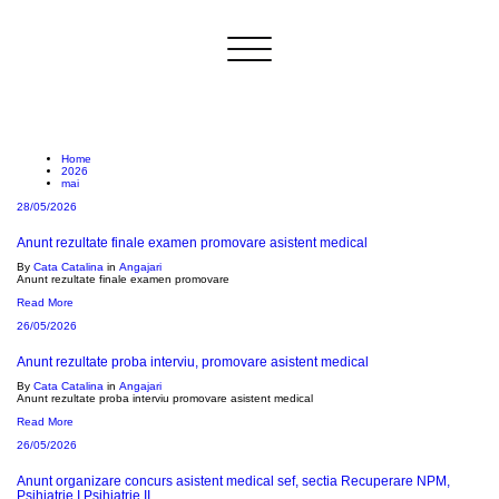
Toggle
navigation
Archive 28/05/2026
Home
2026
mai
28/05/2026
Anunt rezultate finale examen promovare asistent medical
By
Cata Catalina
in
Angajari
Anunt rezultate finale examen promovare
Read More
26/05/2026
Anunt rezultate proba interviu, promovare asistent medical
By
Cata Catalina
in
Angajari
Anunt rezultate proba interviu promovare asistent medical
Read More
26/05/2026
Anunt organizare concurs asistent medical sef, sectia Recuperare NPM,
Psihiatrie I,Psihiatrie II