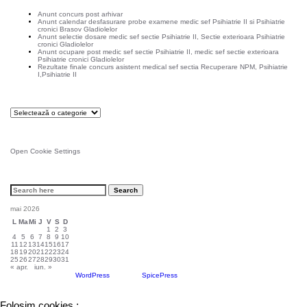
Anunt concurs post arhivar
Anunt calendar desfasurare probe examene medic sef Psihiatrie II si Psihiatrie
cronici Brasov Gladiolelor
Anunt selectie dosare medic sef sectie Psihiatrie II, Sectie exterioara Psihiatrie
cronici Gladiolelor
Anunt ocupare post medic sef sectie Psihiatrie II, medic sef sectie exterioara
Psihiatrie cronici Gladiolelor
Rezultate finale concurs asistent medical sef sectia Recuperare NPM, Psihiatrie
I,Psihiatrie II
Categorii
Categorii
Setare cookies
Open Cookie Settings
Cautare rapida in site:
mai 2026
L
Ma
Mi
J
V
S
D
1
2
3
4
5
6
7
8
9
10
11
12
13
14
15
16
17
18
19
20
21
22
23
24
25
26
27
28
29
30
31
« apr.
iun. »
Proudly powered by
WordPress
| Theme:
SpicePress
by SpiceThemes
Folosim cookies :