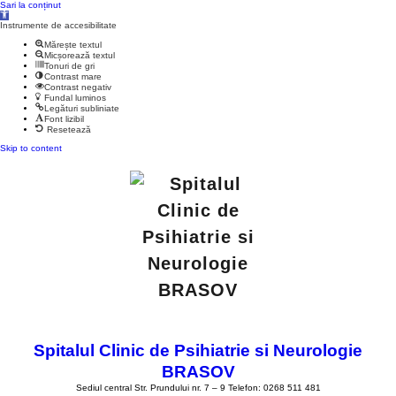
Sari la conținut
Deschide
bara
Instrumente de accesibilitate
de
unelte
Mărește textul
Micșorează textul
Tonuri de gri
Contrast mare
Contrast negativ
Fundal luminos
Legături subliniate
Font lizibil
Resetează
Skip to content
Spitalul Clinic de Psihiatrie si Neurologie
BRASOV
Sediul central Str. Prundului nr. 7 – 9 Telefon: 0268 511 481