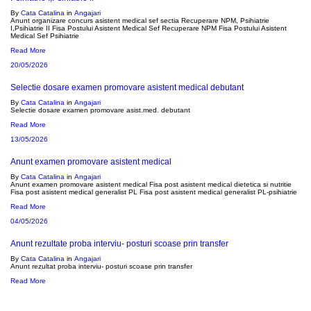
By
Cata Catalina
in
Angajari
Anunt organizare concurs asistent medical sef sectia Recuperare NPM, Psihiatrie
I,Psihiatrie II Fisa Postului Asistent Medical Sef Recuperare NPM Fisa Postului Asistent
Medical Sef Psihiatrie
Read More
20/05/2026
Selectie dosare examen promovare asistent medical debutant
By
Cata Catalina
in
Angajari
Selectie dosare examen promovare asist.med. debutant
Read More
13/05/2026
Anunt examen promovare asistent medical
By
Cata Catalina
in
Angajari
Anunt examen promovare asistent medical Fisa post asistent medical dietetica si nutritie
Fisa post asistent medical generalist PL Fisa post asistent medical generalist PL-psihiatrie
Read More
04/05/2026
Anunt rezultate proba interviu- posturi scoase prin transfer
By
Cata Catalina
in
Angajari
Anunt rezultat proba interviu- posturi scoase prin transfer
Read More
Noutati: