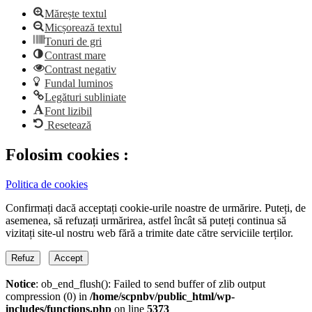
Mărește textul
Micșorează textul
Tonuri de gri
Contrast mare
Contrast negativ
Fundal luminos
Legături subliniate
Font lizibil
Resetează
Folosim cookies :
Politica de cookies
Confirmați dacă acceptați cookie-urile noastre de urmărire. Puteți, de
asemenea, să refuzați urmărirea, astfel încât să puteți continua să
vizitați site-ul nostru web fără a trimite date către serviciile terților.
Refuz
Accept
Notice
: ob_end_flush(): Failed to send buffer of zlib output
compression (0) in
/home/scpnbv/public_html/wp-
includes/functions.php
on line
5373