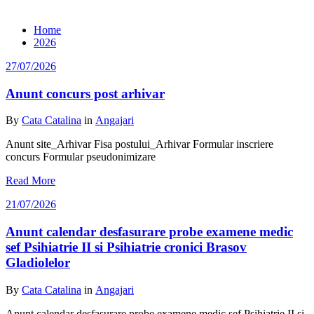
Archive 27/07/2026
Home
2026
27/07/2026
Anunt concurs post arhivar
By
Cata Catalina
in
Angajari
Anunt site_Arhivar Fisa postului_Arhivar Formular inscriere
concurs Formular pseudonimizare
Read More
21/07/2026
Anunt calendar desfasurare probe examene medic
sef Psihiatrie II si Psihiatrie cronici Brasov
Gladiolelor
By
Cata Catalina
in
Angajari
Anunt calendar desfasurare probe examene medic sef Psihiatrie II si