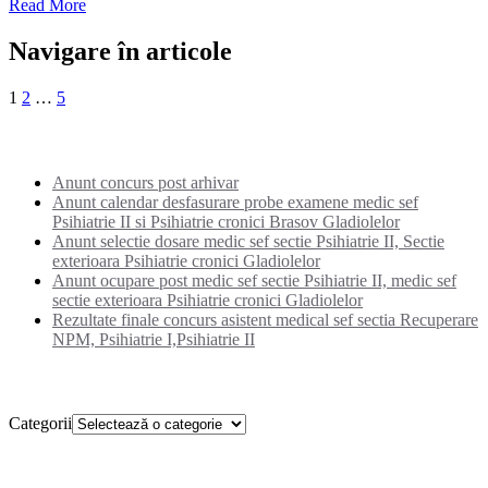
Read More
Navigare în articole
1
2
…
5
Noutati:
Anunt concurs post arhivar
Anunt calendar desfasurare probe examene medic sef
Psihiatrie II si Psihiatrie cronici Brasov Gladiolelor
Anunt selectie dosare medic sef sectie Psihiatrie II, Sectie
exterioara Psihiatrie cronici Gladiolelor
Anunt ocupare post medic sef sectie Psihiatrie II, medic sef
sectie exterioara Psihiatrie cronici Gladiolelor
Rezultate finale concurs asistent medical sef sectia Recuperare
NPM, Psihiatrie I,Psihiatrie II
Categorii
Categorii
Setare cookies