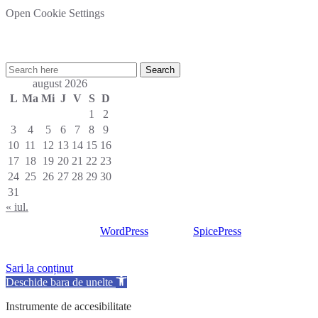
Open Cookie Settings
Cautare rapida in site:
august 2026
L
Ma
Mi
J
V
S
D
1
2
3
4
5
6
7
8
9
10
11
12
13
14
15
16
17
18
19
20
21
22
23
24
25
26
27
28
29
30
31
« iul.
Proudly powered by
WordPress
| Theme:
SpicePress
by
SpiceThemes
Sari la conținut
Deschide bara de unelte
Instrumente de accesibilitate