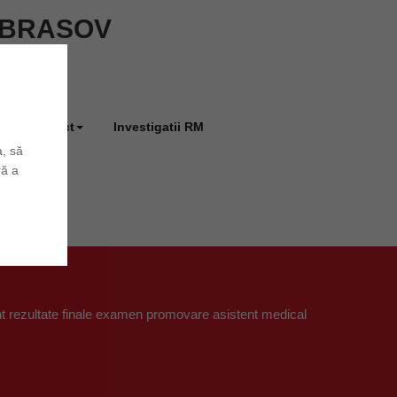
ie BRASOV
Contact
Investigatii RM
a, să
ră a
t rezultate finale examen promovare asistent medical