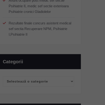
Anunt ocupare post medic sef sectie
Psihiatrie II, medic sef sectie exterioara
Psihiatrie cronici Gladiolelor
Rezultate finale concurs asistent medical
sef sectia Recuperare NPM, Psihiatrie
I,Psihiatrie II
Categorii
Categorii