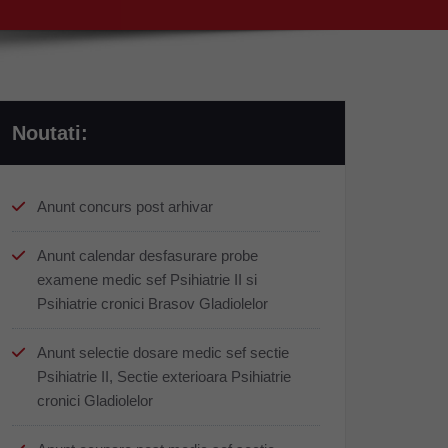
Noutati:
Anunt concurs post arhivar
Anunt calendar desfasurare probe
examene medic sef Psihiatrie II si
Psihiatrie cronici Brasov Gladiolelor
Anunt selectie dosare medic sef sectie
Psihiatrie II, Sectie exterioara Psihiatrie
cronici Gladiolelor