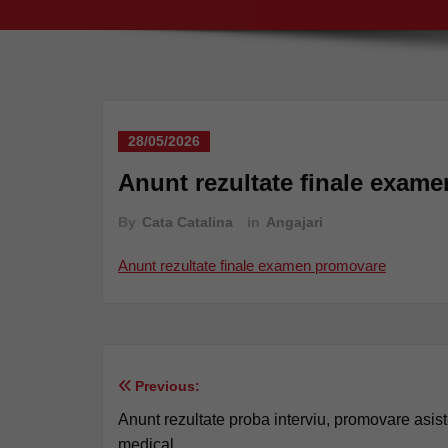
28/05/2026
Anunt rezultate finale exam
By
Cata Catalina
in
Angajari
Anunt rezultate finale examen promovare
Previous:
Navigare
Anunt rezultate proba interviu, promovare asist
în
medical