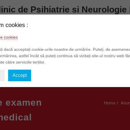
Clinic de Psihiatrie si Neurolog
Prundului nr. 7 – 9 Telefon: 0268 511 481
m cookies :
de cookies
formatii de Interes Public
Informatii Pacienti
Legislatie
ți dacă acceptați cookie-urile noastre de urmărire. Puteți, de asemene
urmărirea, astfel încât să puteți continua să vizitați site-ul nostru web fă
te către serviciile terților.
elor cu Caracter Personal
Situații financiare 2026
z
Accept
le examen
Home
Anun
medical