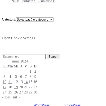
NPM, Psihiatrie I,Psihiatrie II
Categorii
Categorii
Setare cookies
Open Cookie Settings
Cautare rapida in site:
iunie 2024
L
Ma
Mi
J
V
S
D
1
2
3
4
5
6
7
8
9
10
11
12
13
14
15
16
17
18
19
20
21
22
23
24
25
26
27
28
29
30
« mai
iul. »
Proudly powered by
WordPress
| Theme:
SpicePress
by