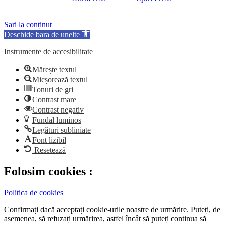
SpiceThemes
Sari la conținut
Deschide bara de unelte
Instrumente de accesibilitate
Mărește textul
Micșorează textul
Tonuri de gri
Contrast mare
Contrast negativ
Fundal luminos
Legături subliniate
Font lizibil
Resetează
Folosim cookies :
Politica de cookies
Confirmați dacă acceptați cookie-urile noastre de urmărire. Puteți, de
asemenea, să refuzați urmărirea, astfel încât să puteți continua să