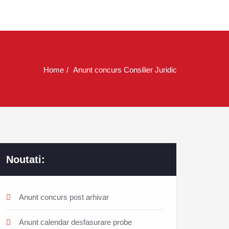
Home
Anunt concurs Consilier Juridic
Noutati:
Anunt concurs post arhivar
Anunt calendar desfasurare probe