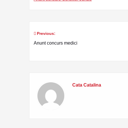
Previous:
Navigare
Anunt concurs medici
în
articole
Cata Catalina