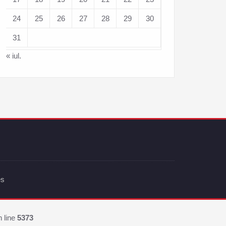
24
25
26
27
28
29
30
31
« iul.
es
 line
5373