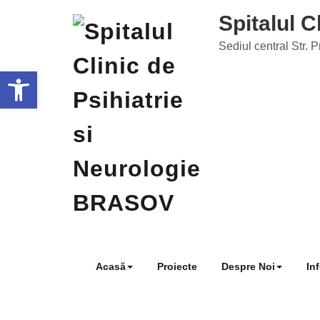
Skip
Spitalul 
to
content
Sediul central Str. 
Deschide bara de unelte
Acasă
Proiecte
Despre Noi
In