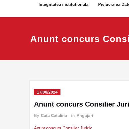
Integritatea institutionala
Prelucrarea Dat
Anunt concurs Consil
17/06/2024
Anunt concurs Consilier Jur
By
Cata Catalina
in
Angajari
Anunt concurs Consilier Juridic