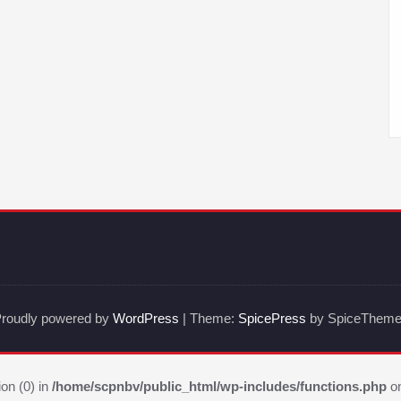
roudly powered by
WordPress
| Theme:
SpicePress
by SpiceThem
ion (0) in
/home/scpnbv/public_html/wp-includes/functions.php
on