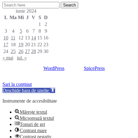
iunie 2024
L
Ma
Mi
J
V
S
D
1
2
3
4
5
6
7
8
9
10
11
12
13
14
15
16
17
18
19
20
21
22
23
24
25
26
27
28
29
30
« mai
iul. »
Proudly powered by
WordPress
| Theme:
SpicePress
by
SpiceThemes
Sari la conținut
Deschide bara de unelte
Instrumente de accesibilitate
Mărește textul
Micșorează textul
Tonuri de gri
Contrast mare
Contrast negativ