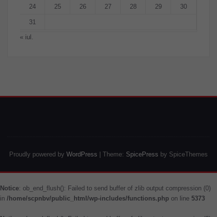
24
25
26
27
28
29
30
31
« iul.
Proudly powered by
WordPress
| Theme:
SpicePress
by SpiceThemes
Notice
: ob_end_flush(): Failed to send buffer of zlib output compression (0)
in
/home/scpnbv/public_html/wp-includes/functions.php
on line
5373