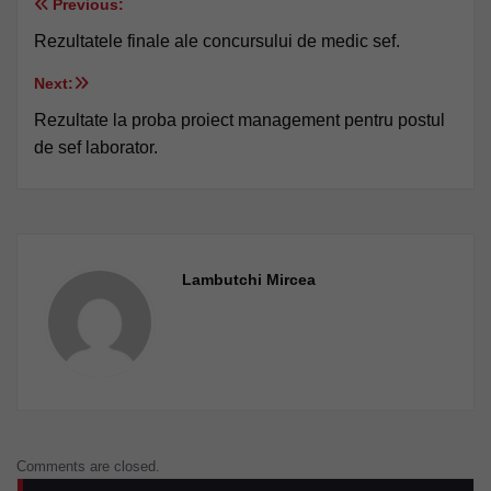
Previous:
Navigare
Rezultatele finale ale concursului de medic sef.
în
Next:
articole
Rezultate la proba proiect management pentru postul
de sef laborator.
Lambutchi Mircea
Comments are closed.