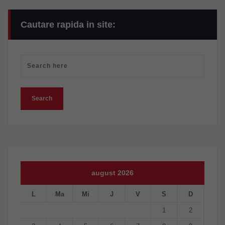
Cautare rapida in site:
august 2026
L
Ma
Mi
J
V
S
D
1
2