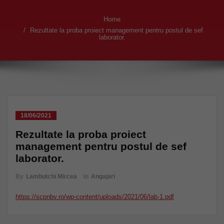
Home
Rezultate la proba proiect management pentru postul de sef
laborator.
18/06/2021
Rezultate la proba proiect
management pentru postul de sef
laborator.
By
Lambutchi Mircea
in
Angajari
https://scpnbv.ro/wp-content/uploads/2021/06/lab-1.pdf