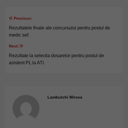
Previous:
Navigare
Rezultatele finale ale concursului pentru postul de
în
medic sef.
articole
Next:
Rezultate la selectia dosarelor pentru postul de
asistent PL la ATI.
Lambutchi Mircea