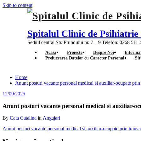
Skip to content
Spitalul Clinic de Psihiatr
Sediul central Str. Prundului nr. 7 – 9 Telefon: 0268 511
Acasă
Proiecte
Despre Noi
Informat
Prelucrarea Datelor cu Caracter Personal
Sit
Home
Anunt posturi vacante personal medical si auxiliar-ocupate prin 
12/09/2025
Anunt posturi vacante personal medical si auxiliar-oc
By
Cata Catalina
in
Angajari
Anunt posturi vacante personal medical si auxiliar-ocupate prin transf