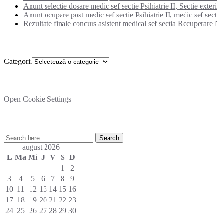
Anunt selectie dosare medic sef sectie Psihiatrie II, Sectie exter
Anunt ocupare post medic sef sectie Psihiatrie II, medic sef secti
Rezultate finale concurs asistent medical sef sectia Recuperare N
Categorii
Categorii
Setare cookies
Open Cookie Settings
Cautare rapida in site:
august 2026
L
Ma
Mi
J
V
S
D
1
2
3
4
5
6
7
8
9
10
11
12
13
14
15
16
17
18
19
20
21
22
23
24
25
26
27
28
29
30