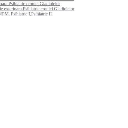
ioara Psihiatrie cronici Gladiolelor
e exterioara Psihiatrie cronici Gladiolelor
PM, Psihiatrie I,Psihiatrie II