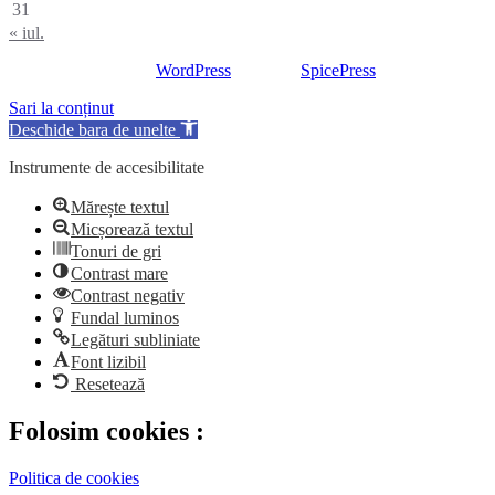
31
« iul.
Proudly powered by
WordPress
| Theme:
SpicePress
by SpiceTheme
Sari la conținut
Deschide bara de unelte
Instrumente de accesibilitate
Mărește textul
Micșorează textul
Tonuri de gri
Contrast mare
Contrast negativ
Fundal luminos
Legături subliniate
Font lizibil
Resetează
Folosim cookies :
Politica de cookies