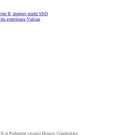
ent II, inginer studii SSD
ctia exterioara Vulcan
I si Psihiatrie cronici Brasov Gladiolelor