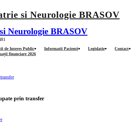
ie si Neurologie BRASOV
 481
ii de Interes Public
Informatii Pacienti
Legislatie
Contact
uații financiare 2026
vacante personal medical si au
transfer
upate prin transfer
er