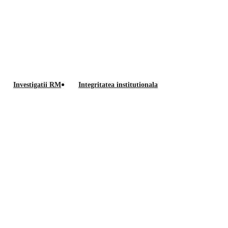
Anunt
Investigatii RM
Integritatea institutionala
posturi
xiliar-ocupate prin transfer