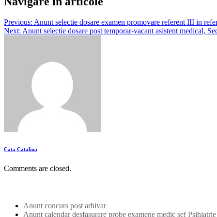
Navigare în articole
Previous:
Anunt selectie dosare examen promovare referent III in refer
Next:
Anunt selectie dosare post temporar-vacant asistent medical, Se
Cata Catalina
Comments are closed.
Noutati:
Anunt concurs post arhivar
Anunt calendar desfasurare probe examene medic sef Psihiatrie I