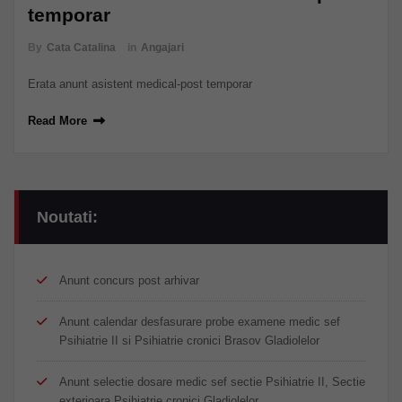
temporar
By
Cata Catalina
in
Angajari
Erata anunt asistent medical-post temporar
Read More
Noutati:
Anunt concurs post arhivar
Anunt calendar desfasurare probe examene medic sef
Psihiatrie II si Psihiatrie cronici Brasov Gladiolelor
Anunt selectie dosare medic sef sectie Psihiatrie II, Sectie
exterioara Psihiatrie cronici Gladiolelor