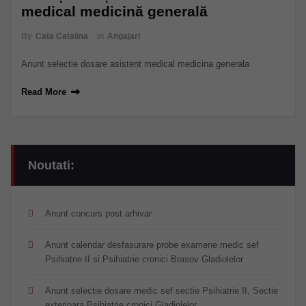
medical medicină generală
By
Cata Catalina
in
Angajari
Anunt selectie dosare asistent medical medicina generala
Read More
Noutati:
Anunt concurs post arhivar
Anunt calendar desfasurare probe examene medic sef
Psihiatrie II si Psihiatrie cronici Brasov Gladiolelor
Anunt selectie dosare medic sef sectie Psihiatrie II, Sectie
exterioara Psihiatrie cronici Gladiolelor