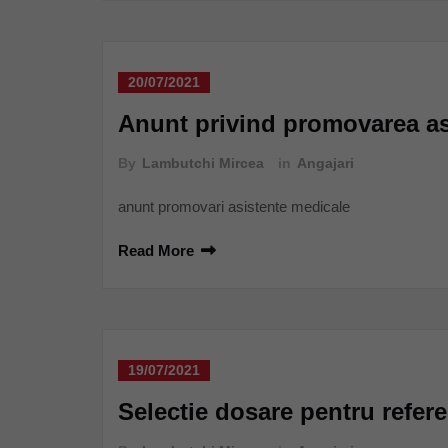
20/07/2021
Anunt privind promovarea as
By
Lambutchi Mircea
in
Angajari
anunt promovari asistente medicale
Read More
19/07/2021
Selectie dosare pentru refere