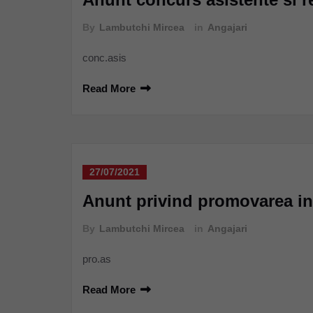
By
Lambutchi Mircea
in
Angajari
conc.asis
Read More
27/07/2021
Anunt privind promovarea inf
By
Lambutchi Mircea
in
Angajari
pro.as
Read More