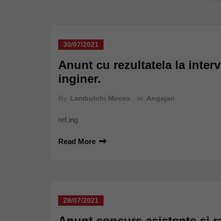
30/07/2021
Anunt cu rezultatela la inter
inginer.
By
Lambutchi Mircea
in
Angajari
ref.ing
Read More
28/07/2021
Anunt concurs asistente si r