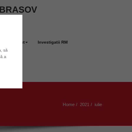
ie BRASOV
Contact
Investigatii RM
a, să
ră a
Home
2021
iulie