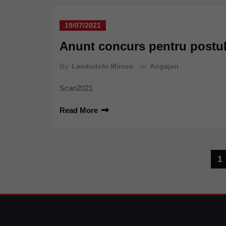
19/07/2021
Anunt concurs pentru postul
By
Lambutchi Mircea
in
Angajari
Scan2021
Read More
Navigare
1
în
articole