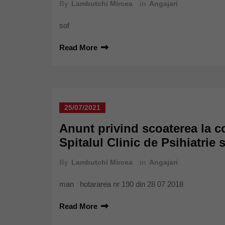
By
Lambutchi Mircea
in
Angajari
sof
Read More
25/07/2021
Anunt privind scoaterea la c
Spitalul Clinic de Psihiatrie 
By
Lambutchi Mircea
in
Angajari
man hotararea nr 190 din 28 07 2018
Read More