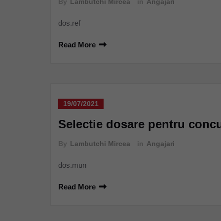
By
Lambutchi Mircea
in
Angajari
dos.ref
Read More
19/07/2021
Selectie dosare pentru concu
By
Lambutchi Mircea
in
Angajari
dos.mun
Read More