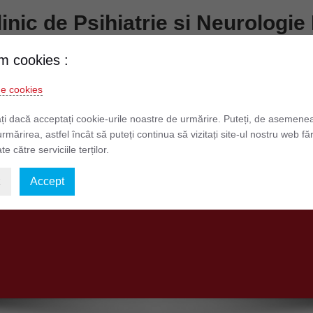
Clinic de Psihiatrie si Neurolog
Prundului nr. 7 – 9 Telefon: 0268 511 481
m cookies :
de cookies
formatii de Interes Public
Informatii Pacienti
Legislatie
ți dacă acceptați cookie-urile noastre de urmărire. Puteți, de asemene
urmărirea, astfel încât să puteți continua să vizitați site-ul nostru web fă
te către serviciile terților.
elor cu Caracter Personal
Situații financiare 2026
z
Accept