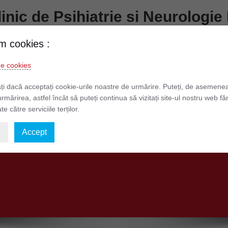
Clinic de Psihiatrie si Neurolog
Prundului nr. 7 – 9 Telefon: 0268 511 481
m cookies :
de cookies
formatii de Interes Public
Informatii Pacienti
Legislatie
ți dacă acceptați cookie-urile noastre de urmărire. Puteți, de asemene
urmărirea, astfel încât să puteți continua să vizitați site-ul nostru web fă
te către serviciile terților.
elor cu Caracter Personal
Situații financiare 2026
z
Accept