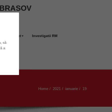
ie BRASOV
Contact
Investigatii RM
a, să
ră a
Home
2021
ianuarie
19