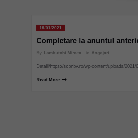
19/01/2021
Completare la anuntul anteri
By
Lambutchi Mircea
in
Angajari
Detalii/https://scpnbv.ro/wp-content/uploads/2021
Read More