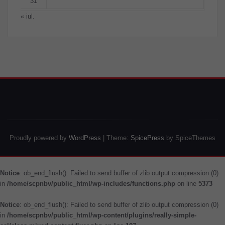
31
« iul.
Proudly powered by
WordPress
| Theme:
SpicePress
by SpiceThemes
Notice
: ob_end_flush(): Failed to send buffer of zlib output compression (0)
in
/home/scpnbv/public_html/wp-includes/functions.php
on line
5373
Notice
: ob_end_flush(): Failed to send buffer of zlib output compression (0)
in
/home/scpnbv/public_html/wp-content/plugins/really-simple-