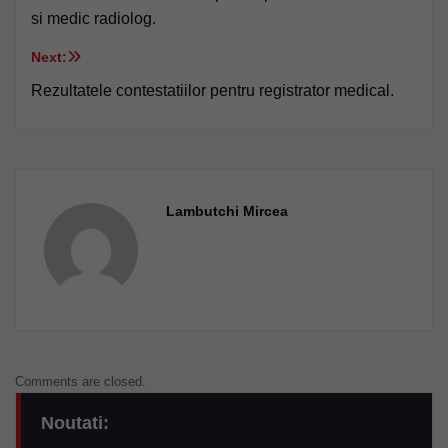
în
si medic radiolog.
articole
Next:
Rezultatele contestatiilor pentru registrator medical.
Lambutchi Mircea
Comments are closed.
Noutati: