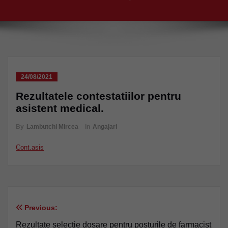
24/08/2021
Rezultatele contestatiilor pentru
asistent medical.
By
Lambutchi Mircea
in
Angajari
Cont.asis
Previous:
Navigare
Rezultate selectie dosare pentru posturile de farmacist