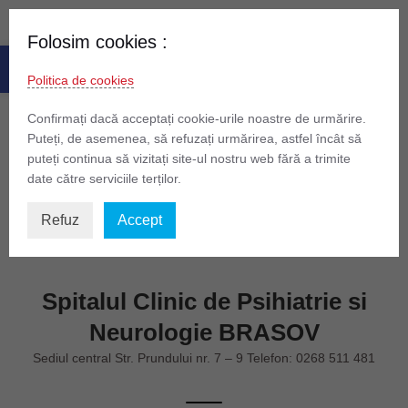
Skip
to
Folosim cookies :
Deschide bara de unelte
content
Politica de cookies
Confirmați dacă acceptați cookie-urile noastre de urmărire.
Puteți, de asemenea, să refuzați urmărirea, astfel încât să
puteți continua să vizitați site-ul nostru web fără a trimite
date către serviciile terților.
Refuz
Accept
Spitalul Clinic de Psihiatrie si
Neurologie BRASOV
Sediul central Str. Prundului nr. 7 – 9 Telefon: 0268 511 481