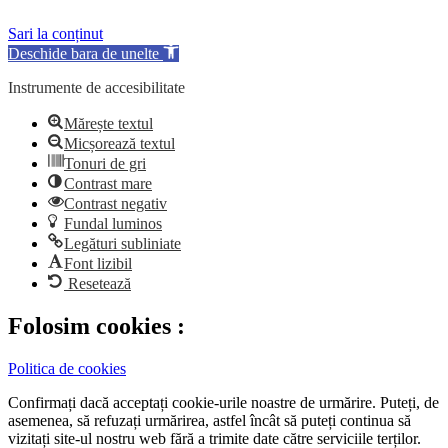
Sari la conținut
Deschide bara de unelte
Instrumente de accesibilitate
Mărește textul
Micșorează textul
Tonuri de gri
Contrast mare
Contrast negativ
Fundal luminos
Legături subliniate
Font lizibil
Resetează
Folosim cookies :
Politica de cookies
Confirmați dacă acceptați cookie-urile noastre de urmărire. Puteți, de
asemenea, să refuzați urmărirea, astfel încât să puteți continua să
vizitați site-ul nostru web fără a trimite date către serviciile terților.