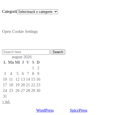
Categorii
Categorii
Setare cookies
Open Cookie Settings
Cautare rapida in site:
august 2026
L
Ma
Mi
J
V
S
D
1
2
3
4
5
6
7
8
9
10
11
12
13
14
15
16
17
18
19
20
21
22
23
24
25
26
27
28
29
30
31
« iul.
Proudly powered by
WordPress
| Theme:
SpicePress
by
SpiceThemes