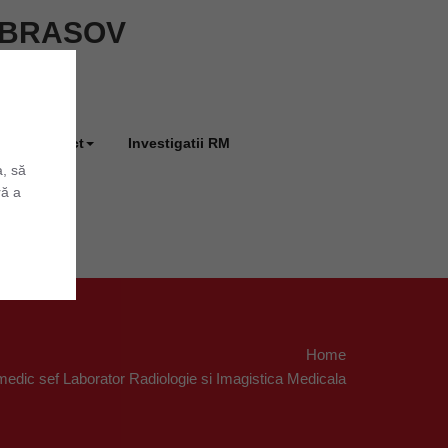
ie BRASOV
Contact
Investigatii RM
a, să
ră a
Home
medic sef Laborator Radiologie si Imagistica Medicala