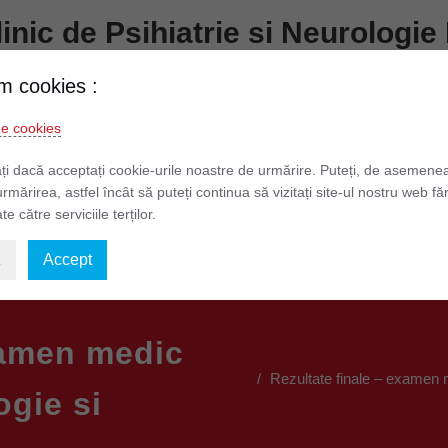
Clinic de Psihiatrie si Neurolog
Prundului nr. 7 – 9 Telefon: 0268 511 481
m cookies :
de cookies
formatii de Interes Public
Informatii Pacienti
Legislatie
ți dacă acceptați cookie-urile noastre de urmărire. Puteți, de asemene
urmărirea, astfel încât să puteți continua să vizitați site-ul nostru web fă
te către serviciile terților.
elor cu Caracter Personal
Situații financiare 2026
z
Accept
xamen medic
Rezultate finale – examen 
ogie si