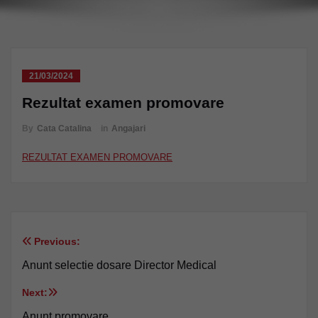
21/03/2024
Rezultat examen promovare
By
Cata Catalina
in
Angajari
REZULTAT EXAMEN PROMOVARE
Previous:
Navigare
Anunt selectie dosare Director Medical
în
Next:
articole
Anunt promovare