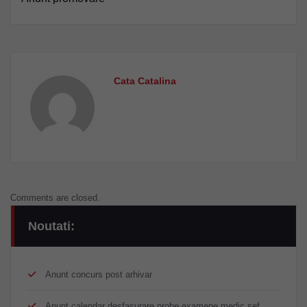
Cata Catalina
Comments are closed.
Noutati:
Anunt concurs post arhivar
Anunt calendar desfasurare probe examene medic sef