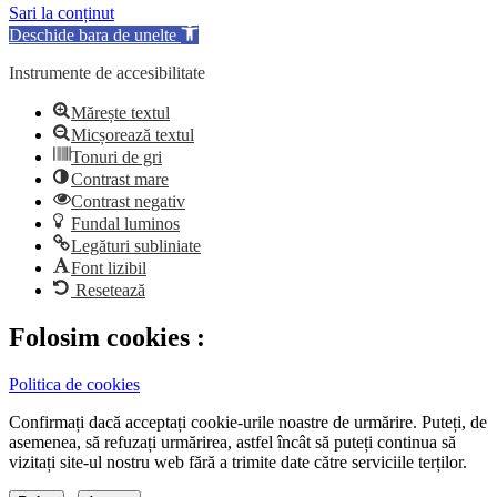
Sari la conținut
Deschide bara de unelte
Instrumente de accesibilitate
Mărește textul
Micșorează textul
Tonuri de gri
Contrast mare
Contrast negativ
Fundal luminos
Legături subliniate
Font lizibil
Resetează
Folosim cookies :
Politica de cookies
Confirmați dacă acceptați cookie-urile noastre de urmărire. Puteți, de
asemenea, să refuzați urmărirea, astfel încât să puteți continua să
vizitați site-ul nostru web fără a trimite date către serviciile terților.