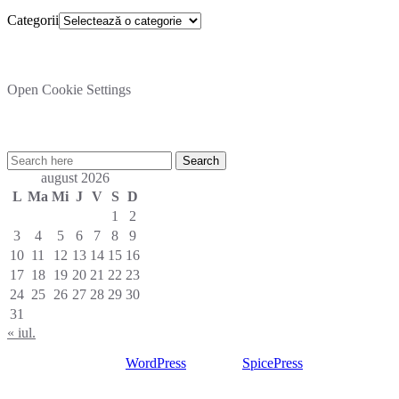
Categorii
Setare cookies
Open Cookie Settings
Cautare rapida in site:
august 2026
L
Ma
Mi
J
V
S
D
1
2
3
4
5
6
7
8
9
10
11
12
13
14
15
16
17
18
19
20
21
22
23
24
25
26
27
28
29
30
31
« iul.
Proudly powered by
WordPress
| Theme:
SpicePress
by
SpiceThemes