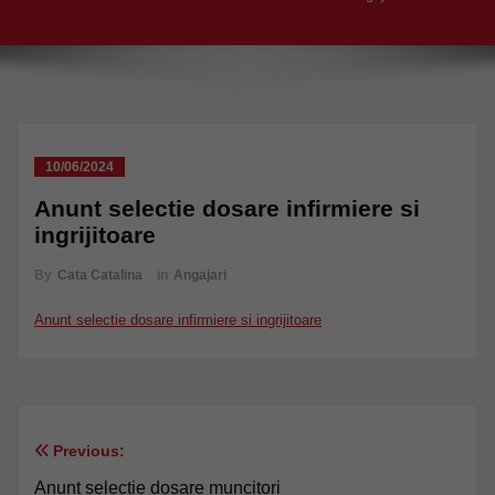
10/06/2024
Anunt selectie dosare infirmiere si
ingrijitoare
By
Cata Catalina
in
Angajari
Anunt selectie dosare infirmiere si ingrijitoare
Previous:
Navigare
Anunt selectie dosare muncitori