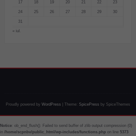
17
18
19
20
21
22
23
24
25
26
27
28
29
30
31
« iul.
Proudly powered by
WordPress
| Theme:
SpicePress
by SpiceThemes
Notice
: ob_end_flush(): Failed to send buffer of zlib output compression (0)
in
/home/scpnbv/public_html/wp-includes/functions.php
on line
5373