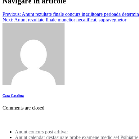
Navigare în articole
Previous:
Anunt rezultate finale concurs ingrijitoare perioada determin
Next:
Anunt rezultate finale muncitor necalificat, supraveghetor
Cata Catalina
Comments are closed.
Noutati:
Anunt concurs post arhivar
Anunt calendar desfasurare probe examene medic sef Psihiatrie I