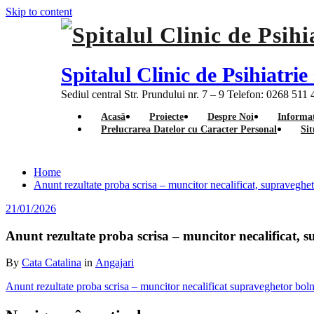
Skip to content
Spitalul Clinic de Psihiatr
Sediul central Str. Prundului nr. 7 – 9 Telefon: 0268 511
Acasă
Proiecte
Despre Noi
Informat
Prelucrarea Datelor cu Caracter Personal
Sit
Home
Anunt rezultate proba scrisa – muncitor necalificat, supraveghe
21/01/2026
Anunt rezultate proba scrisa – muncitor necalificat, 
By
Cata Catalina
in
Angajari
Anunt rezultate proba scrisa – muncitor necalificat supraveghetor boln