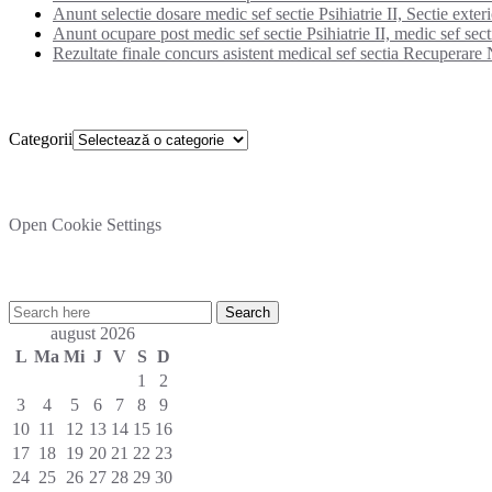
Anunt selectie dosare medic sef sectie Psihiatrie II, Sectie exter
Anunt ocupare post medic sef sectie Psihiatrie II, medic sef secti
Rezultate finale concurs asistent medical sef sectia Recuperare N
Categorii
Categorii
Setare cookies
Open Cookie Settings
Cautare rapida in site:
august 2026
L
Ma
Mi
J
V
S
D
1
2
3
4
5
6
7
8
9
10
11
12
13
14
15
16
17
18
19
20
21
22
23
24
25
26
27
28
29
30