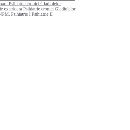
ioara Psihiatrie cronici Gladiolelor
e exterioara Psihiatrie cronici Gladiolelor
PM, Psihiatrie I,Psihiatrie II