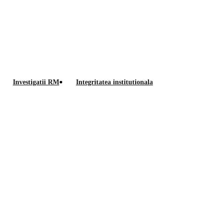
Anunt
Investigatii RM
Integritatea institutionala
rezultate
ificat, supraveghetor