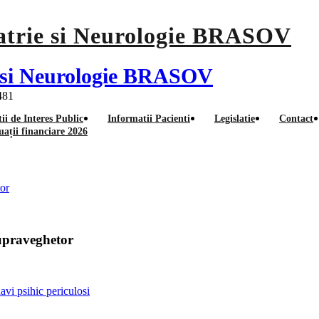
ie si Neurologie BRASOV
 481
ii de Interes Public
Informatii Pacienti
Legislatie
Contact
uații financiare 2026
proba scrisa – muncitor necal
tor
supraveghetor
avi psihic periculosi