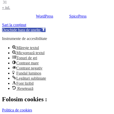
31
« iul.
Proudly powered by
WordPress
| Theme:
SpicePress
by SpiceTheme
Sari la conținut
Deschide bara de unelte
Instrumente de accesibilitate
Mărește textul
Micșorează textul
Tonuri de gri
Contrast mare
Contrast negativ
Fundal luminos
Legături subliniate
Font lizibil
Resetează
Folosim cookies :
Politica de cookies