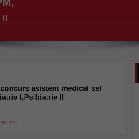
PM,
II
 concurs asistent medical sef
rie I,Psihiatrie II
ENT SEF