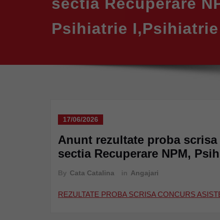
sectia Recuperare N
Psihiatrie I,Psihiatrie 
17/06/2026
Anunt rezultate proba scrisa
sectia Recuperare NPM, Psihiat
By
Cata Catalina
in
Angajari
REZULTATE PROBA SCRISA CONCURS ASIST