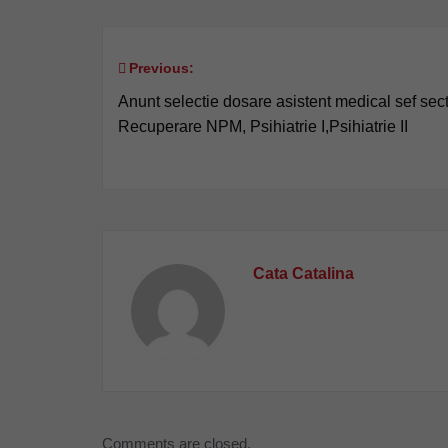
Previous:
Navigare
Anunt selectie dosare asistent medical sef sect
în
Recuperare NPM, Psihiatrie I,Psihiatrie II
articole
Cata Catalina
Comments are closed.