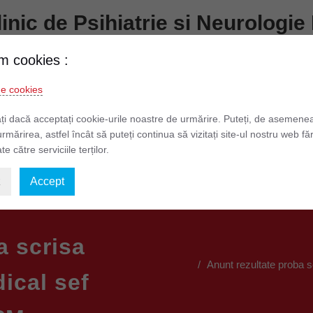
Clinic de Psihiatrie si Neurolog
Prundului nr. 7 – 9 Telefon: 0268 511 481
m cookies :
de cookies
formatii de Interes Public
Informatii Pacienti
Legislatie
ți dacă acceptați cookie-urile noastre de urmărire. Puteți, de asemene
urmărirea, astfel încât să puteți continua să vizitați site-ul nostru web fă
te către serviciile terților.
elor cu Caracter Personal
Situații financiare 2026
z
Accept
a scrisa
Anunt rezultate proba 
ical sef