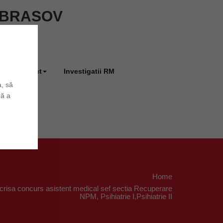
ie BRASOV
Contact
Investigatii RM
a, să
ră a
Home
scrisa concurs asistent medical sef sectia Recuperare
NPM, Psihiatrie I,Psihiatrie II