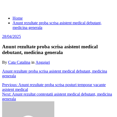
Anunt rezultate proba scrisa asistent
medical debutant, medicina generala
Home
Anunt rezultate proba scrisa asistent medical debutant,
medicina generala
28/04/2025
Anunt rezultate proba scrisa asistent medical
debutant, medicina generala
By
Cata Catalina
in
Angajari
Anunt rezultate proba scrisa asistent medical debutant, medicina
generala
Navigare
Previous:
Anunt rezultate proba scrisa posturi temporar vacante
asistent medical
în
Next:
Anunt rezultat contestatii asistent medical debutant, medicina
articole
generala