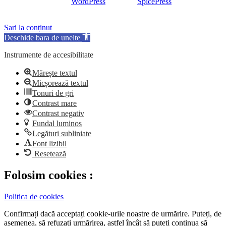
Proudly powered by
WordPress
| Theme:
SpicePress
by
SpiceThemes
Sari la conținut
Deschide bara de unelte
Instrumente de accesibilitate
Mărește textul
Micșorează textul
Tonuri de gri
Contrast mare
Contrast negativ
Fundal luminos
Legături subliniate
Font lizibil
Resetează
Folosim cookies :
Politica de cookies
Confirmați dacă acceptați cookie-urile noastre de urmărire. Puteți, de
asemenea, să refuzați urmărirea, astfel încât să puteți continua să