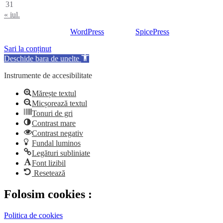
31
« iul.
Proudly powered by
WordPress
| Theme:
SpicePress
by SpiceTheme
Sari la conținut
Deschide bara de unelte
Instrumente de accesibilitate
Mărește textul
Micșorează textul
Tonuri de gri
Contrast mare
Contrast negativ
Fundal luminos
Legături subliniate
Font lizibil
Resetează
Folosim cookies :
Politica de cookies