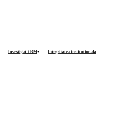
Anunt
Investigatii RM
Integritatea institutionala
rezultate
ublice