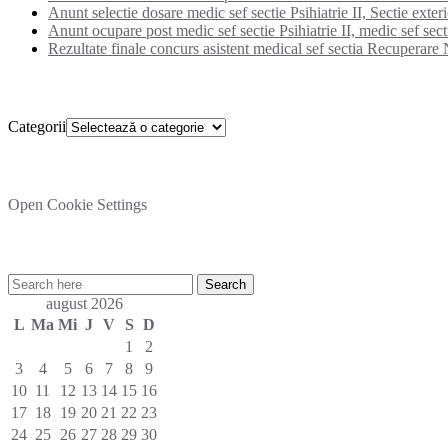
Anunt selectie dosare medic sef sectie Psihiatrie II, Sectie exter
Anunt ocupare post medic sef sectie Psihiatrie II, medic sef secti
Rezultate finale concurs asistent medical sef sectia Recuperare N
Categorii
Categorii
Setare cookies
Open Cookie Settings
Cautare rapida in site:
august 2026
L
Ma
Mi
J
V
S
D
1
2
3
4
5
6
7
8
9
10
11
12
13
14
15
16
17
18
19
20
21
22
23
24
25
26
27
28
29
30