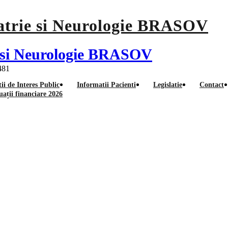
ie si Neurologie BRASOV
 481
ii de Interes Public
Informatii Pacienti
Legislatie
Contact
uații financiare 2026
finale Sef Serviciu Achizitii P