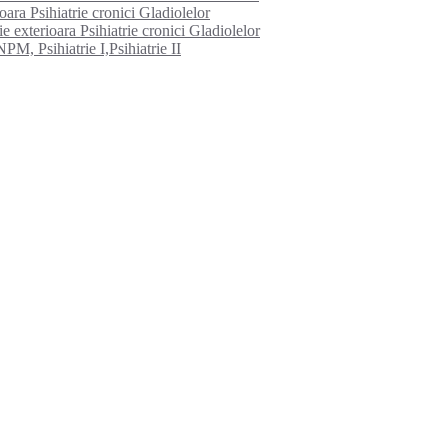
ioara Psihiatrie cronici Gladiolelor
e exterioara Psihiatrie cronici Gladiolelor
PM, Psihiatrie I,Psihiatrie II