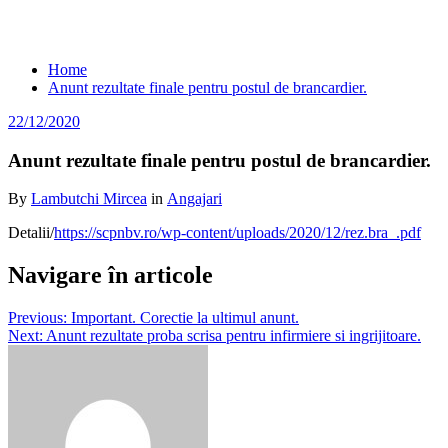
Anunt rezultate finale pentru postul de
brancardier.
Home
Anunt rezultate finale pentru postul de brancardier.
22/12/2020
Anunt rezultate finale pentru postul de brancardier.
By
Lambutchi Mircea
in
Angajari
Detalii/
https://scpnbv.ro/wp-content/uploads/2020/12/rez.bra_.pdf
Navigare în articole
Previous:
Important. Corectie la ultimul anunt.
Next:
Anunt rezultate proba scrisa pentru infirmiere si ingrijitoare.