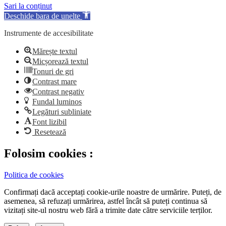
Sari la conținut
Deschide bara de unelte
Instrumente de accesibilitate
Mărește textul
Micșorează textul
Tonuri de gri
Contrast mare
Contrast negativ
Fundal luminos
Legături subliniate
Font lizibil
Resetează
Folosim cookies :
Politica de cookies
Confirmați dacă acceptați cookie-urile noastre de urmărire. Puteți, de
asemenea, să refuzați urmărirea, astfel încât să puteți continua să
vizitați site-ul nostru web fără a trimite date către serviciile terților.