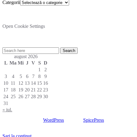
Categorii
Setare cookies
Open Cookie Settings
Cautare rapida in site:
august 2026
L
Ma
Mi
J
V
S
D
1
2
3
4
5
6
7
8
9
10
11
12
13
14
15
16
17
18
19
20
21
22
23
24
25
26
27
28
29
30
31
« iul.
Proudly powered by
WordPress
| Theme:
SpicePress
by
SpiceThemes
Sari la conținut