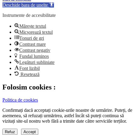
Deschide bara de unelte
Instrumente de accesibilitate
Mărește textul
Micșorează textul
Tonuri de gri
Contrast mare
Contrast negativ
Fundal luminos
Legături subliniate
Font lizibil
Resetează
Folosim cookies :
Politica de cookies
Confirmați dacă acceptați cookie-urile noastre de urmărire. Puteți, de
asemenea, să refuzați urmărirea, astfel încât să puteți continua să
vizitați site-ul nostru web fără a trimite date către serviciile terților.
Refuz
Accept