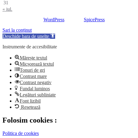
31
« iul.
Proudly powered by
WordPress
| Theme:
SpicePress
by SpiceTheme
Sari la conținut
Deschide bara de unelte
Instrumente de accesibilitate
Mărește textul
Micșorează textul
Tonuri de gri
Contrast mare
Contrast negativ
Fundal luminos
Legături subliniate
Font lizibil
Resetează
Folosim cookies :
Politica de cookies