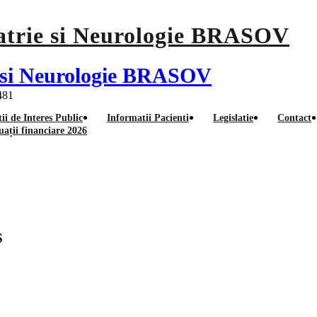
ie si Neurologie BRASOV
 481
ii de Interes Public
Informatii Pacienti
Legislatie
Contact
uații financiare 2026
contestatie concurs sef serv
S