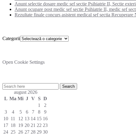
Anunt selectie dosare medic sef sectie Psihiatrie II, Sectie exter
Anunt ocupare post medic sef sectie Psihiatrie II, medic sef secti
Rezultate finale concurs asistent medical sef sectia Recuperare N
Categorii
Categorii
Setare cookies
Open Cookie Settings
Cautare rapida in site:
august 2026
L
Ma
Mi
J
V
S
D
1
2
3
4
5
6
7
8
9
10
11
12
13
14
15
16
17
18
19
20
21
22
23
24
25
26
27
28
29
30