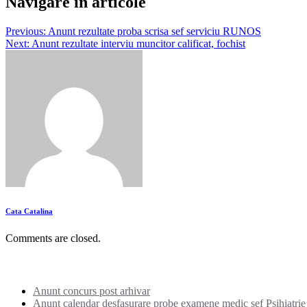
Navigare în articole
Previous:
Anunt rezultate proba scrisa sef serviciu RUNOS
Next:
Anunt rezultate interviu muncitor calificat, fochist
Cata Catalina
Comments are closed.
Noutati:
Anunt concurs post arhivar
Anunt calendar desfasurare probe examene medic sef Psihiatrie I