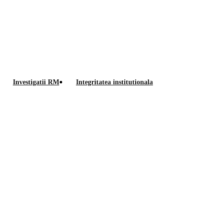
Anunt
Investigatii RM
Integritatea institutionala
rezultat
iciu RUNOS