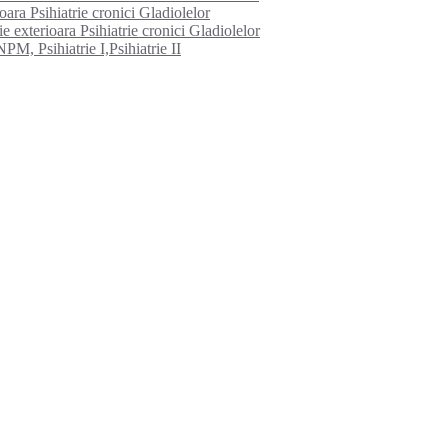
ioara Psihiatrie cronici Gladiolelor
e exterioara Psihiatrie cronici Gladiolelor
PM, Psihiatrie I,Psihiatrie II