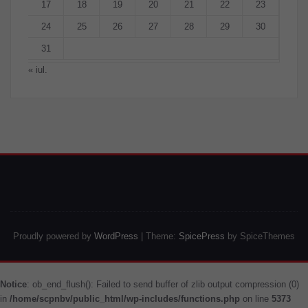
17
18
19
20
21
22
23
24
25
26
27
28
29
30
31
« iul.
Proudly powered by
WordPress
| Theme:
SpicePress
by SpiceThemes
Notice
: ob_end_flush(): Failed to send buffer of zlib output compression (0)
in
/home/scpnbv/public_html/wp-includes/functions.php
on line
5373