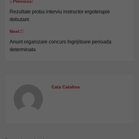
Previous:
Navigare
Rezultate proba interviu instructor ergoterapie
în
debutant
articole
Next:
Anunt organizare concurs Ingrijitoare perioada
determinata
Cata Catalina