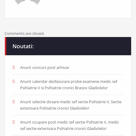
Comments are closed.
Noutati:
Anunt concurs post arhivar
Anunt calendar desfasurare probe examene medic sef
Psihiatrie II si Psihiatrie cronici Brasov Gladiolelor
Anunt selectie dosare medic sef sectie Psihiatrie II, Sectie
exterioara Psihiatrie cronici Gladiolelor
Anunt ocupare post medic sef sectie Psihiatrie II, medic
sef sectie exterioara Psihiatrie cronici Gladiolelor