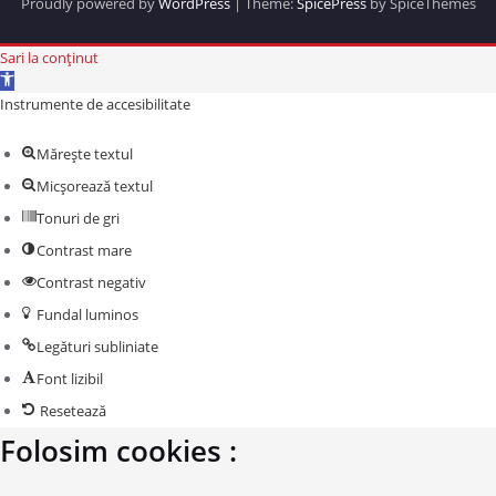
Proudly powered by
WordPress
| Theme:
SpicePress
by SpiceThemes
Sari la conținut
Deschide bara de unelte
Instrumente de accesibilitate
Mărește textul
Micșorează textul
Tonuri de gri
Contrast mare
Contrast negativ
Fundal luminos
Legături subliniate
Font lizibil
Resetează
Folosim cookies :