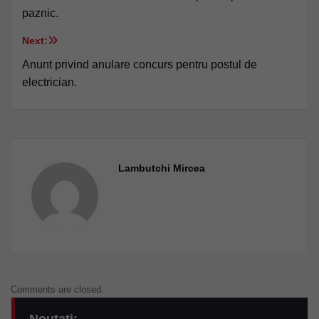
în
paznic.
articole
Next:
Anunt privind anulare concurs pentru postul de
electrician.
Lambutchi Mircea
Comments are closed.
Noutati: