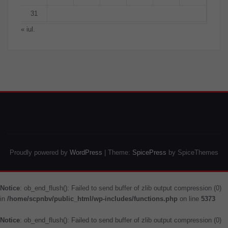
31
« iul.
Proudly powered by
WordPress
| Theme:
SpicePress
by SpiceThemes
Notice
: ob_end_flush(): Failed to send buffer of zlib output compression (0)
in
/home/scpnbv/public_html/wp-includes/functions.php
on line
5373
Notice
: ob_end_flush(): Failed to send buffer of zlib output compression (0)