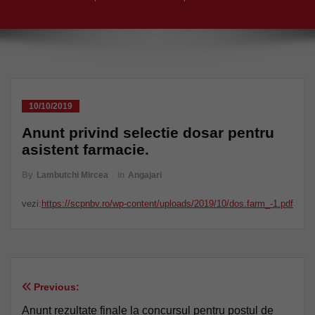
10/10/2019
Anunt privind selectie dosar pentru
asistent farmacie.
By
Lambutchi Mircea
in
Angajari
vezi:
https://scpnbv.ro/wp-content/uploads/2019/10/dos.farm_-1.pdf
Previous:
Navigare
Anunt rezultate finale la concursul pentru postul de