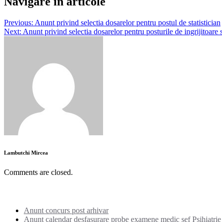
Navigare în articole
Previous:
Anunt privind selectia dosarelor pentru postul de statistician
Next:
Anunt privind selectia dosarelor pentru posturile de ingrijitoare s
Lambutchi Mircea
Comments are closed.
Noutati:
Anunt concurs post arhivar
Anunt calendar desfasurare probe examene medic sef Psihiatrie I