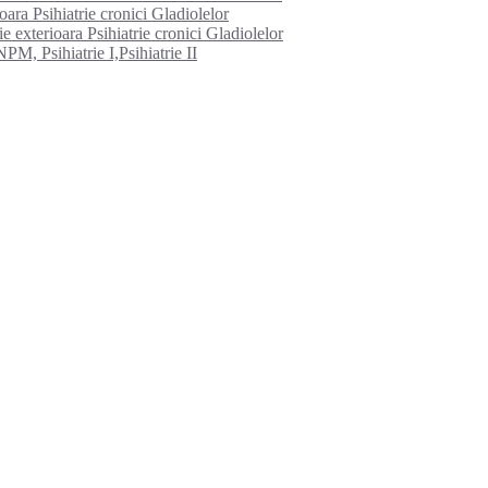
ioara Psihiatrie cronici Gladiolelor
e exterioara Psihiatrie cronici Gladiolelor
PM, Psihiatrie I,Psihiatrie II