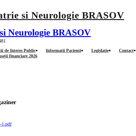
ie si Neurologie BRASOV
 481
ii de Interes Public
Informatii Pacienti
Legislatie
Contact
uații financiare 2026
selectia dosarelor pentru pos
gaziner
-1.pdf