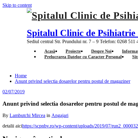
Skip to content
Spitalul Clinic de Psihiatr
Sediul central Str. Prundului nr. 7 – 9 Telefon: 0268 511
Acasă
Proiecte
Despre Noi
Informat
Prelucrarea Datelor cu Caracter Personal
Sit
Home
Anunt privind selectia dosarelor pentru postul de magaziner
02/07/2019
Anunt privind selectia dosarelor pentru postul de ma
By
Lambutchi Mircea
in
Angajari
detalii aici
https://scpnbv.ro/wp-content/uploads/2019/07/run2_000032