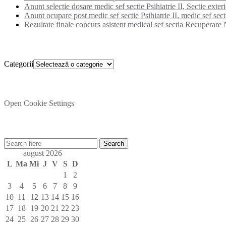
Anunt selectie dosare medic sef sectie Psihiatrie II, Sectie exter
Anunt ocupare post medic sef sectie Psihiatrie II, medic sef secti
Rezultate finale concurs asistent medical sef sectia Recuperare N
Categorii
Categorii
Setare cookies
Open Cookie Settings
Cautare rapida in site:
august 2026
L
Ma
Mi
J
V
S
D
1
2
3
4
5
6
7
8
9
10
11
12
13
14
15
16
17
18
19
20
21
22
23
24
25
26
27
28
29
30