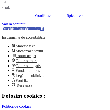
31
« iul.
Proudly powered by
WordPress
| Theme:
SpicePress
by SpiceTheme
Sari la conținut
Deschide bara de unelte
Instrumente de accesibilitate
Mărește textul
Micșorează textul
Tonuri de gri
Contrast mare
Contrast negativ
Fundal luminos
Legături subliniate
Font lizibil
Resetează
Folosim cookies :
Politica de cookies