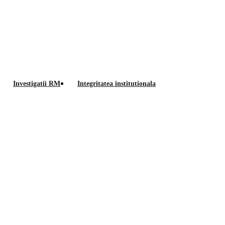
Anunt
Investigatii RM
Integritatea institutionala
privind
tul de magaziner