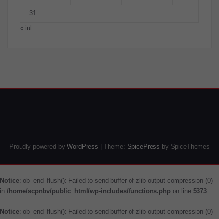
31
« iul.
Proudly powered by
WordPress
| Theme:
SpicePress
by SpiceThemes
Notice
: ob_end_flush(): Failed to send buffer of zlib output compression (0)
in
/home/scpnbv/public_html/wp-includes/functions.php
on line
5373
Notice
: ob_end_flush(): Failed to send buffer of zlib output compression (0)