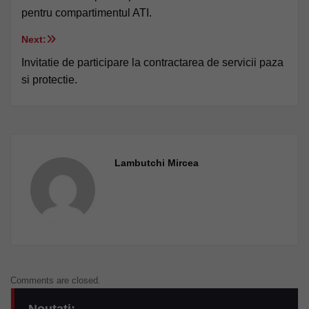
în
pentru compartimentul ATI.
articole
Next:
Invitatie de participare la contractarea de servicii paza
si protectie.
Lambutchi Mircea
Comments are closed.
Noutati: