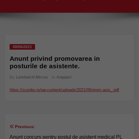
08/06/2021
Anunt privind promovarea in
posturile de asistente.
By
Lambutchi Mircea
in
Angajari
https://scpnbv.ro/wp-content/uploads/2021/06/prom.asis_.pdf
Previous:
Navigare
Anunt concurs pentru postul de asistent medical PL