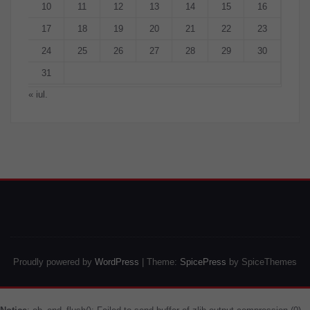
10
11
12
13
14
15
16
17
18
19
20
21
22
23
24
25
26
27
28
29
30
31
« iul.
Proudly powered by
WordPress
| Theme:
SpicePress
by SpiceThemes