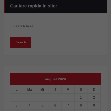
Cautare rapida in site:
august 2026
L
Ma
Mi
J
V
S
D
1
2
3
4
5
6
7
8
9