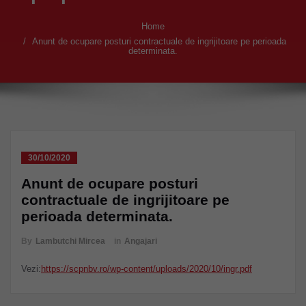
Home
Anunt de ocupare posturi contractuale de ingrijitoare pe perioada
determinata.
30/10/2020
Anunt de ocupare posturi
contractuale de ingrijitoare pe
perioada determinata.
By
Lambutchi Mircea
in
Angajari
Vezi:
https://scpnbv.ro/wp-content/uploads/2020/10/ingr.pdf