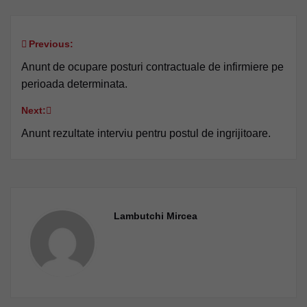
Previous:
Navigare
Anunt de ocupare posturi contractuale de infirmiere pe
în
perioada determinata.
articole
Next:
Anunt rezultate interviu pentru postul de ingrijitoare.
Lambutchi Mircea