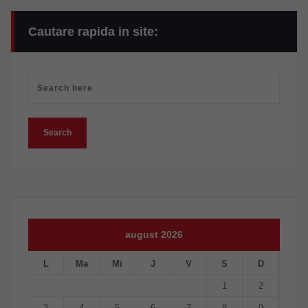
Cautare rapida in site:
august 2026
L
Ma
Mi
J
V
S
D
1
2
3
4
5
6
7
8
9