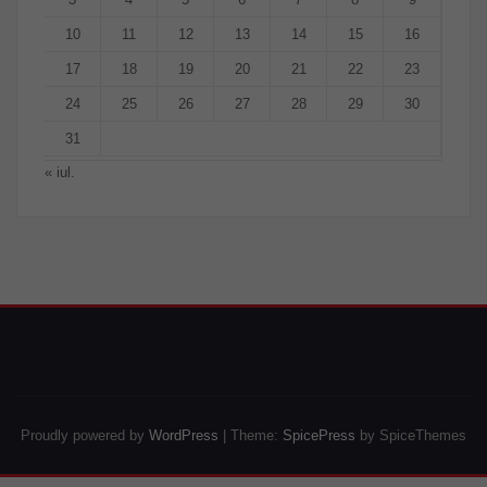
10
11
12
13
14
15
16
17
18
19
20
21
22
23
24
25
26
27
28
29
30
31
« iul.
Proudly powered by
WordPress
| Theme:
SpicePress
by SpiceThemes