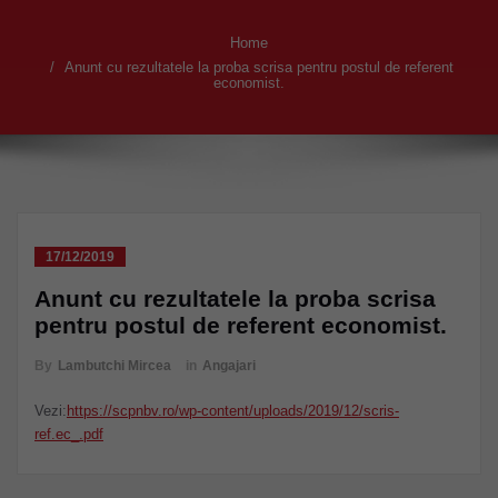
Home
Anunt cu rezultatele la proba scrisa pentru postul de referent
economist.
17/12/2019
Anunt cu rezultatele la proba scrisa
pentru postul de referent economist.
By
Lambutchi Mircea
in
Angajari
Vezi:
https://scpnbv.ro/wp-content/uploads/2019/12/scris-
ref.ec_.pdf