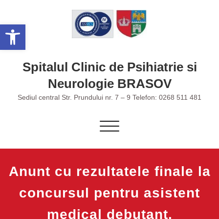
Skip
to
Deschide bara de unelte
content
Spitalul Clinic de Psihiatrie si
Neurologie BRASOV
Sediul central Str. Prundului nr. 7 – 9 Telefon: 0268 511 481
Toggle navigation
Anunt cu rezultatele finale la
concursul pentru asistent
medical debutant.