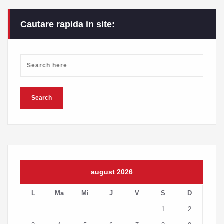
Cautare rapida in site:
august 2026
L
Ma
Mi
J
V
S
D
1
2