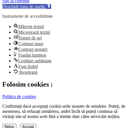
Sari la conținut
Deschide bara de unelte
Instrumente de accesibilitate
Mărește textul
Micșorează textul
Tonuri de gri
Contrast mare
Contrast negativ
Fundal luminos
Legături subliniate
Font lizibil
Resetează
Folosim cookies :
Politica de cookies
Confirmați dacă acceptați cookie-urile noastre de urmărire. Puteți, de
asemenea, să refuzați urmărirea, astfel încât să puteți continua să
vizitați site-ul nostru web fără a trimite date către serviciile terților.
Refuz
Accept