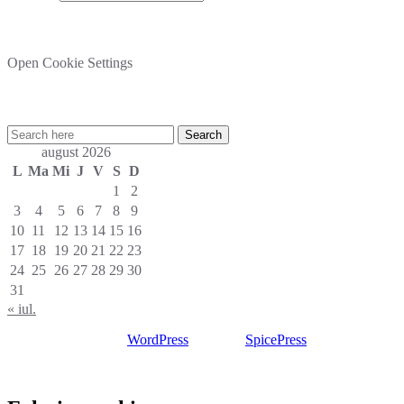
Setare cookies
Open Cookie Settings
Cautare rapida in site:
august 2026
L
Ma
Mi
J
V
S
D
1
2
3
4
5
6
7
8
9
10
11
12
13
14
15
16
17
18
19
20
21
22
23
24
25
26
27
28
29
30
31
« iul.
Proudly powered by
WordPress
| Theme:
SpicePress
by
SpiceThemes