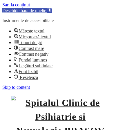
Sari la conținut
Deschide bara de unelte
Instrumente de accesibilitate
Mărește textul
Micșorează textul
Tonuri de gri
Contrast mare
Contrast negativ
Fundal luminos
Legături subliniate
Font lizibil
Resetează
Skip to content